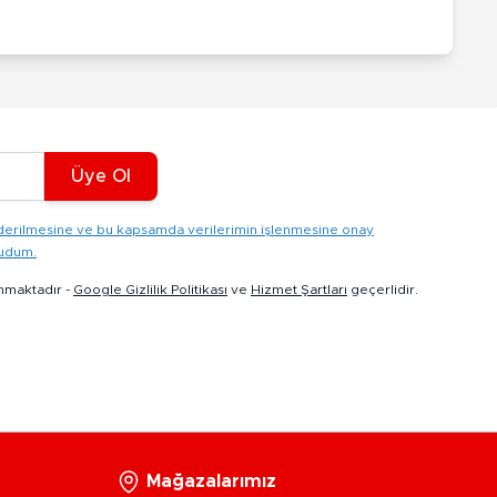
Üye Ol
gönderilmesine ve bu kapsamda verilerimin işlenmesine onay
kudum.
nmaktadır -
Google Gizlilik Politikası
ve
Hizmet Şartları
geçerlidir.
Mağazalarımız