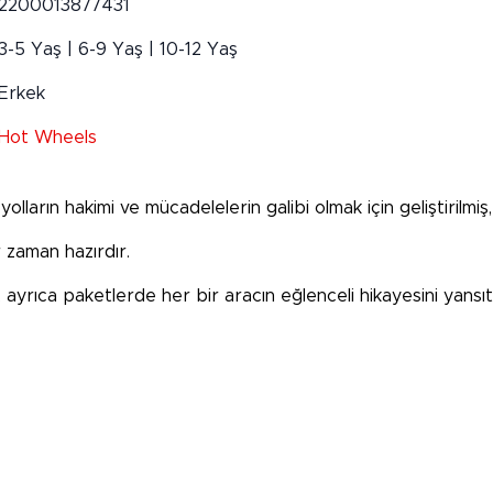
2200013877431
3-5 Yaş | 6-9 Yaş | 10-12 Yaş
Erkek
Hot Wheels
lların hakimi ve mücadelelerin galibi olmak için geliştirilmiş
 zaman hazırdır.
r, ayrıca paketlerde her bir aracın eğlenceli hikayesini yans