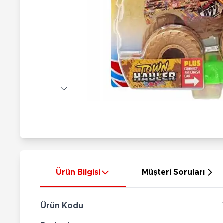
Nerf
Hayvan Figürler
Silahlar
Çeşitli Figürler
Silah Setleri
Koleksiyon Figürler
Kılıç Setleri
Elektronik Ürünler
Ok Setleri
Çeşitli Elektronik Ürünler
Ürün Bilgisi
Müşteri Soruları
Ürün Kodu