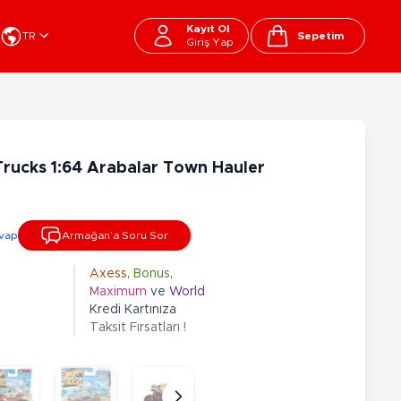
Kayıt Ol
TR
Sepetim
Giriş Yap
Cart
apı Oyuncakları
Kırtasiye - Okul
EGO
Okul Çantaları
rucks 1:64 Arabalar Town Hauler
sini
Beslenme Çantası
ega Bloks
Kalem Çantası
şitli Bloklar
Okul Araç Gereçleri
vap
Armağan’a Soru Sor
Matara
arti ve Özel Günler
10-12 Yaş
13+ Yaş
Kitaplar
Axess
,
Bonus
,
Maximum
ve
World
ostüm
Peluşlar
Kredi Kartınıza
rti Malzemeleri
Taksit Fırsatları !
lbaşı Ürünleri
Ty Peluşlar
Fonksiyonel Peluşlar
çık Hava - Spor - Deniz
Lisanslı Peluşlar