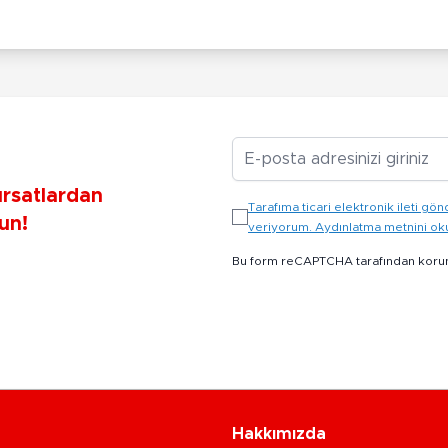
E-posta Adresiniz
ırsatlardan
Tarafıma ticari elektronik ileti 
un!
veriyorum. Aydınlatma metnini o
Bu form reCAPTCHA tarafından koru
Hakkımızda