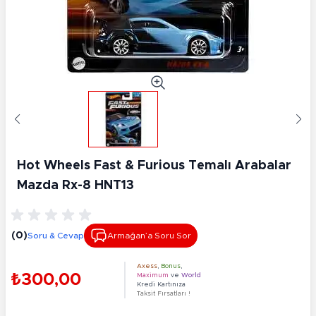
Hot Wheels Fast & Furious Temalı Arabalar
Mazda Rx-8 HNT13
(0)
Soru & Cevap
Armağan’a Soru Sor
Axess
,
Bonus
,
₺300,00
Maximum
ve
World
Kredi Kartınıza
Taksit Fırsatları !