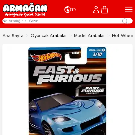
İçeriğe geç
Cart
TR
Ana Sayfa
>
Oyuncak Arabalar
>
Model Arabalar
>
Hot Wheels