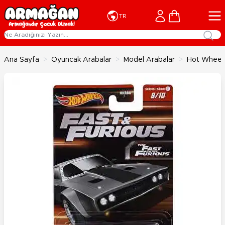
İçeriğe geç
Cart
TR
Ana Sayfa
>
Oyuncak Arabalar
>
Model Arabalar
>
Hot Wheels