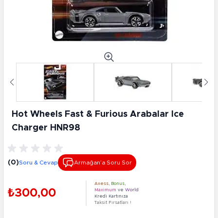
Hot Wheels Fast & Furious Arabalar Ice
Charger HNR98
(0)
Soru & Cevap
Armağan’a Soru Sor
Axess
,
Bonus
,
₺300,00
Maximum
ve
World
Kredi Kartınıza
Taksit Fırsatları !