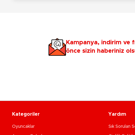
Kampanya, indirim ve f
önce sizin haberiniz ols
Kategoriler
Yardım
Oyuncaklar
Sık Sorulan S