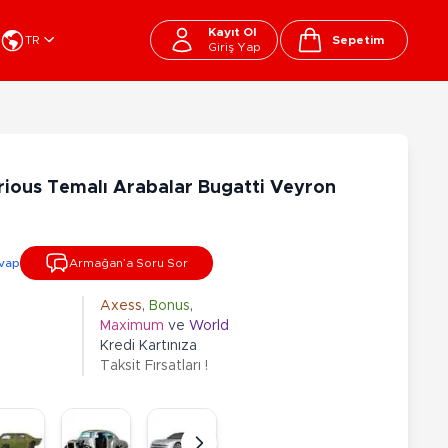
Kayıt Ol
TR
Sepetim
Giriş Yap
Cart
apı Oyuncakları
Kırtasiye - Okul
EGO
Okul Çantaları
rious Temalı Arabalar Bugatti Veyron
sini
Beslenme Çantası
ega Bloks
Kalem Çantası
şitli Bloklar
Okul Araç Gereçleri
vap
Armağan’a Soru Sor
Matara
arti ve Özel Günler
10-12 Yaş
13+ Yaş
Kitaplar
Axess
,
Bonus
,
Maximum
ve
World
ostüm
Peluşlar
Kredi Kartınıza
rti Malzemeleri
Taksit Fırsatları !
lbaşı Ürünleri
Ty Peluşlar
Fonksiyonel Peluşlar
çık Hava - Spor - Deniz
Lisanslı Peluşlar