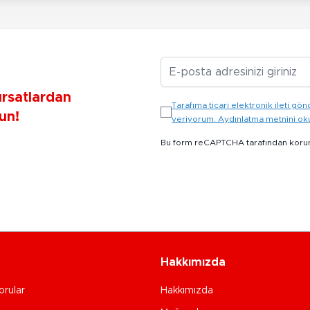
E-posta Adresiniz
ırsatlardan
Tarafıma ticari elektronik ileti 
un!
veriyorum. Aydınlatma metnini o
Bu form reCAPTCHA tarafından koru
Hakkımızda
orular
Hakkımızda