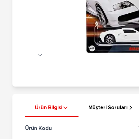
Nerf
Hayvan Figürler
Silahlar
Çeşitli Figürler
Silah Setleri
Koleksiyon Figürler
Kılıç Setleri
Elektronik Ürünler
Ok Setleri
Çeşitli Elektronik Ürünler
Ürün Bilgisi
Müşteri Soruları
Ürün Kodu