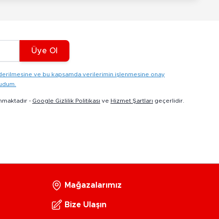
Üye Ol
gönderilmesine ve bu kapsamda verilerimin işlenmesine onay
kudum.
nmaktadır -
Google Gizlilik Politikası
ve
Hizmet Şartları
geçerlidir.
Mağazalarımız
Bize Ulaşın