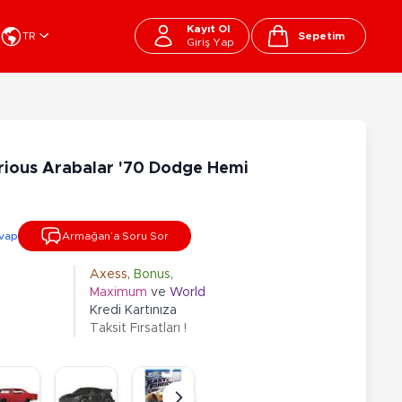
Kayıt Ol
TR
Sepetim
Giriş Yap
Cart
apı Oyuncakları
Kırtasiye - Okul
EGO
Okul Çantaları
rious Arabalar '70 Dodge Hemi
sini
Beslenme Çantası
ega Bloks
Kalem Çantası
şitli Bloklar
Okul Araç Gereçleri
vap
Armağan’a Soru Sor
Matara
arti ve Özel Günler
10-12 Yaş
13+ Yaş
Kitaplar
Axess
,
Bonus
,
Maximum
ve
World
ostüm
Peluşlar
Kredi Kartınıza
rti Malzemeleri
Taksit Fırsatları !
lbaşı Ürünleri
Ty Peluşlar
Fonksiyonel Peluşlar
çık Hava - Spor - Deniz
Lisanslı Peluşlar