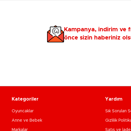
Kampanya, indirim ve f
önce sizin haberiniz ols
Kategoriler
Yardım
Oyuncaklar
Sık Sorulan S
Anne ve Bebek
Gizlilik Politik
Markalar
Satış ve İad