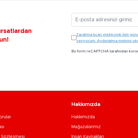
E-posta Adresiniz
ırsatlardan
Tarafıma ticari elektronik ileti 
un!
veriyorum. Aydınlatma metnini o
Bu form reCAPTCHA tarafından koru
Hakkımızda
orular
Hakkımızda
ası
Mağazalarımız
e Sözleşmesi
İnsan Kaynakları