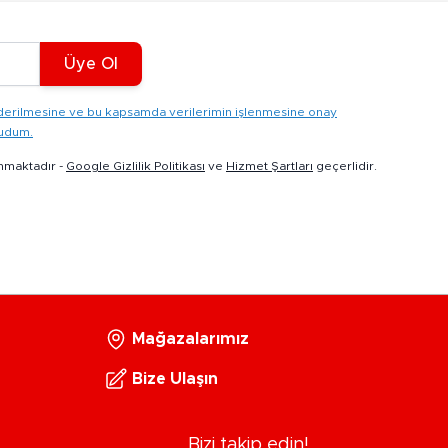
Üye Ol
gönderilmesine ve bu kapsamda verilerimin işlenmesine onay
kudum.
nmaktadır -
Google Gizlilik Politikası
ve
Hizmet Şartları
geçerlidir.
Mağazalarımız
Bize Ulaşın
Bizi takip edin!