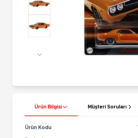
Nerf
Hayvan Figürler
Silahlar
Çeşitli Figürler
Silah Setleri
Koleksiyon Figürler
Kılıç Setleri
Elektronik Ürünler
Ok Setleri
Çeşitli Elektronik Ürünler
Ürün Bilgisi
Müşteri Soruları
Ürün Kodu