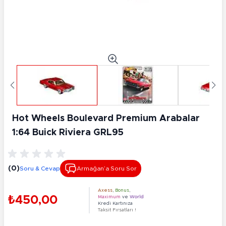
Hot Wheels Boulevard Premium Arabalar
1:64 Buick Riviera GRL95
(0)
Soru & Cevap
Armağan’a Soru Sor
Axess
,
Bonus
,
₺450,00
Maximum
ve
World
Kredi Kartınıza
Taksit Fırsatları !