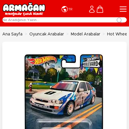
İçeriğe geç
Cart
TR
Ana Sayfa
>
Oyuncak Arabalar
>
Model Arabalar
>
Hot Wheels