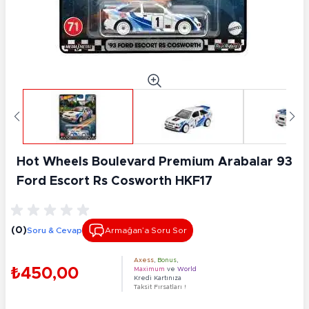
Hot Wheels Boulevard Premi̇um Arabalar 93
Ford Escort Rs Cosworth HKF17
(0)
Soru & Cevap
Armağan’a Soru Sor
Axess
,
Bonus
,
₺450,00
Maximum
ve
World
Kredi Kartınıza
Taksit Fırsatları !