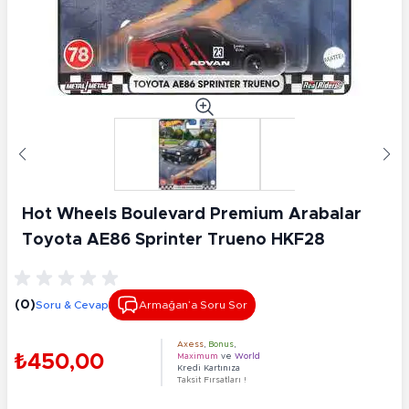
Hot Wheels Boulevard Premium Arabalar
Toyota AE86 Sprinter Trueno HKF28
(0)
Soru & Cevap
Armağan’a Soru Sor
Axess
,
Bonus
,
₺450,00
Maximum
ve
World
Kredi Kartınıza
Taksit Fırsatları !