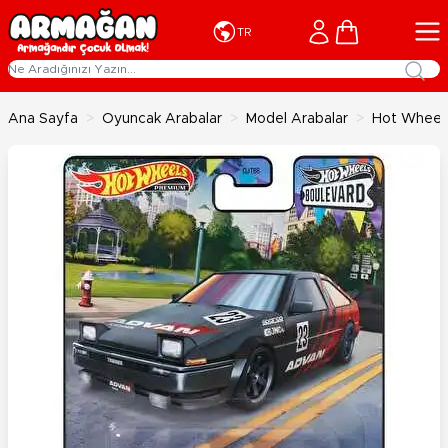
İçeriğe geç
Cart
TR
Ana Sayfa
>
Oyuncak Arabalar
>
Model Arabalar
>
Hot Wheels