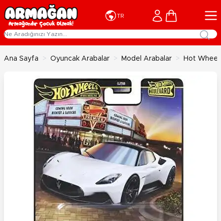
İçeriğe geç
Cart
TR
Ana Sayfa
>
Oyuncak Arabalar
>
Model Arabalar
>
Hot Wheels