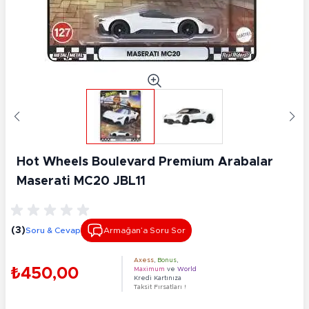
Hot Wheels Boulevard Premi̇um Arabalar
Maserati MC20 JBL11
(3)
Soru & Cevap
Armağan’a Soru Sor
Axess
,
Bonus
,
₺450,00
Maximum
ve
World
Kredi Kartınıza
Taksit Fırsatları !