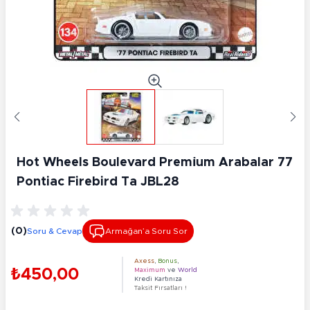
Hot Wheels Boulevard Premi̇um Arabalar 77
Pontiac Firebird Ta JBL28
(0)
Soru & Cevap
Armağan’a Soru Sor
Axess
,
Bonus
,
₺450,00
Maximum
ve
World
Kredi Kartınıza
Taksit Fırsatları !