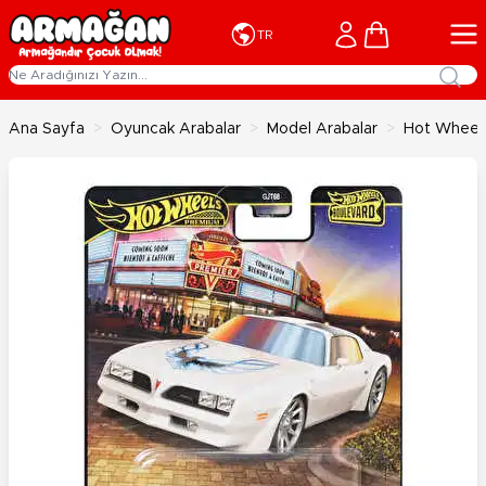
İçeriğe geç
Cart
TR
Ana Sayfa
>
Oyuncak Arabalar
>
Model Arabalar
>
Hot Wheels