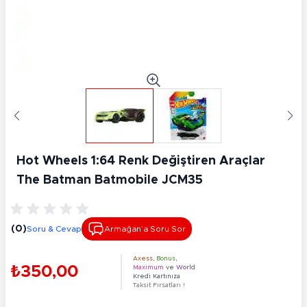
Hot Wheels 1:64 Renk Değiştiren Araçlar
The Batman Batmobile JCM35
(0)
Soru & Cevap
Armağan’a Soru Sor
Axess
,
Bonus
,
₺350,00
Maximum
ve
World
Kredi Kartınıza
Taksit Fırsatları !