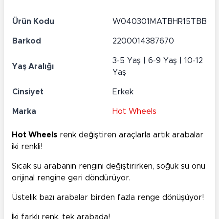
Ürün Kodu
W040301MATBHR15TBB
Barkod
2200014387670
3-5 Yaş | 6-9 Yaş | 10-12
Yaş Aralığı
Yaş
Cinsiyet
Erkek
Marka
Hot Wheels
Hot Wheels
renk değiştiren araçlarla artık arabalar
iki renkli!
Sıcak su arabanın rengini değiştirirken, soğuk su onu
orijinal rengine geri döndürüyor.
Üstelik bazı arabalar birden fazla renge dönüşüyor!
İki farklı renk, tek arabada!