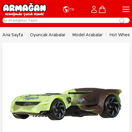
İçeriğe geç
Cart
TR
Ana Sayfa
>
Oyuncak Arabalar
>
Model Arabalar
>
Hot Wheels