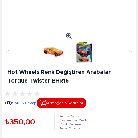
Hot Wheels Renk Değiştiren Arabalar
Torque Twister BHR16
(0)
Soru & Cevap
Armağan’a Soru Sor
Axess
,
Bonus
,
₺350,00
Maximum
ve
World
Kredi Kartınıza
Taksit Fırsatları !