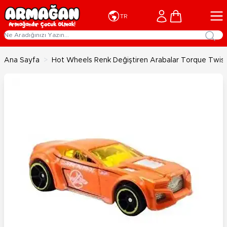
İçeriğe geç
Cart
TR
Ana Sayfa
>
Hot Wheels Renk Değiştiren Arabalar Torque Twis