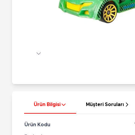
Nerf
Hayvan Figürler
Silahlar
Çeşitli Figürler
Silah Setleri
Koleksiyon Figürler
Kılıç Setleri
Elektronik Ürünler
Ok Setleri
Çeşitli Elektronik Ürünler
Ürün Bilgisi
Müşteri Soruları
Ürün Kodu