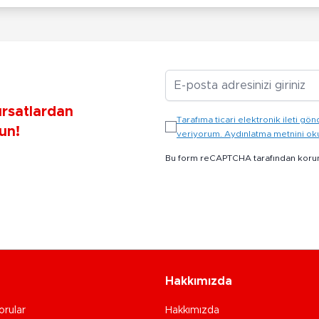
E-posta Adresiniz
ırsatlardan
Tarafıma ticari elektronik ileti 
un!
veriyorum. Aydınlatma metnini o
Bu form reCAPTCHA tarafından koru
Hakkımızda
orular
Hakkımızda