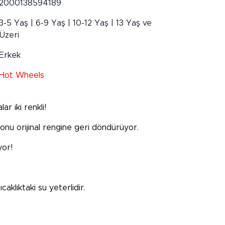
2000138594189
3-5 Yaş | 6-9 Yaş | 10-12 Yaş | 13 Yaş ve
Üzeri
Erkek
Hot Wheels
ar iki renkli!
 onu orijinal rengine geri döndürüyor.
yor!
aklıktaki su yeterlidir.