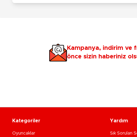
Kampanya, indirim ve f
önce sizin haberiniz ols
Kategoriler
Yardım
Oyuncaklar
Sık Sorulan S