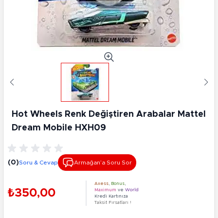
Hot Wheels Renk Değiştiren Arabalar Mattel
Dream Mobile HXH09
(0)
Soru & Cevap
Armağan’a Soru Sor
Axess
,
Bonus
,
₺350,00
Maximum
ve
World
Kredi Kartınıza
Taksit Fırsatları !