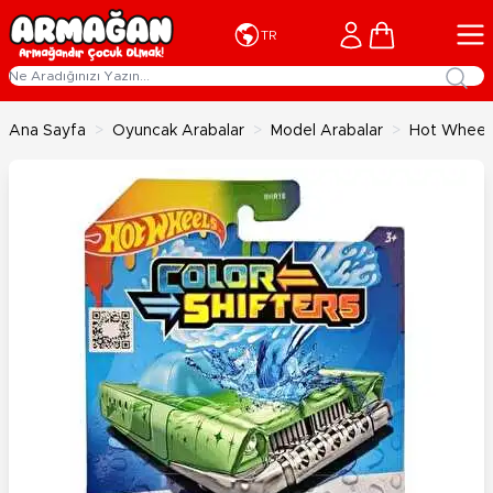
İçeriğe geç
Cart
TR
Ana Sayfa
>
Oyuncak Arabalar
>
Model Arabalar
>
Hot Wheels