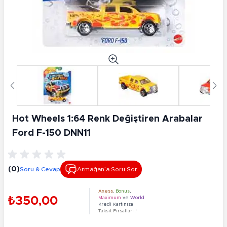
Hot Wheels 1:64 Renk Değiştiren Arabalar
Ford F-150 DNN11
(0)
Soru & Cevap
Armağan’a Soru Sor
Axess
,
Bonus
,
₺350,00
Maximum
ve
World
Kredi Kartınıza
Taksit Fırsatları !