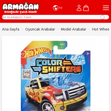
İçeriğe geç
Cart
TR
Ana Sayfa
>
Oyuncak Arabalar
>
Model Arabalar
>
Hot Wheels