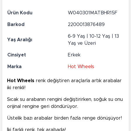
Ürün Kodu
W040301MATBHR15F
Barkod
2200013876489
6-9 Yaş | 10-12 Yaş | 13
Yaş Aralığı
Yaş ve Üzeri
Cinsiyet
Erkek
Marka
Hot Wheels
Hot Wheels
renk değiştiren araçlarla artık arabalar
iki renkli!
Sıcak su arabanın rengini değiştirirken, soğuk su onu
orijinal rengine geri döndürüyor.
Üstelik bazı arabalar birden fazla renge dönüşüyor!
İki farklı renk, tek arabada!