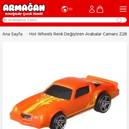
İçeriğe geç
Cart
TR
Ana Sayfa
>
Hot Wheels Renk Değiştiren Arabalar Camaro Z28