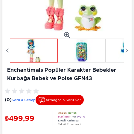
Enchantimals Popüler Karakter Bebekler
Kurbağa Bebek ve Poise GFN43
(0)
Soru & Cevap
Armağan’a Soru Sor
Axess
,
Bonus
,
₺499,99
Maximum
ve
World
Kredi Kartınıza
Taksit Fırsatları !