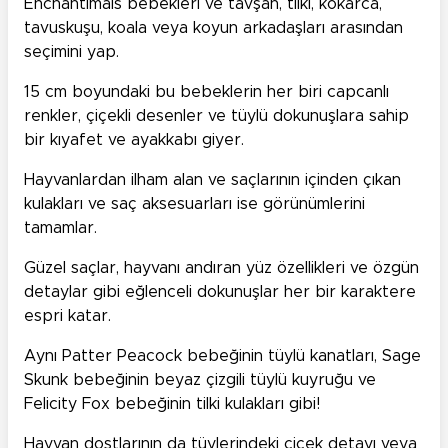
Enchantimals bebekleri ve tavşan, tilki, kokarca,
tavuskuşu, koala veya koyun arkadaşları arasından
seçimini yap.
15 cm boyundaki bu bebeklerin her biri capcanlı
renkler, çiçekli desenler ve tüylü dokunuşlara sahip
bir kıyafet ve ayakkabı giyer.
Hayvanlardan ilham alan ve saçlarının içinden çıkan
kulakları ve saç aksesuarları ise görünümlerini
tamamlar.
Güzel saçlar, hayvanı andıran yüz özellikleri ve özgün
detaylar gibi eğlenceli dokunuşlar her bir karaktere
espri katar.
Aynı Patter Peacock bebeğinin tüylü kanatları, Sage
Skunk bebeğinin beyaz çizgili tüylü kuyruğu ve
Felicity Fox bebeğinin tilki kulakları gibi!
Hayvan dostlarının da tüylerindeki çiçek detayı veya