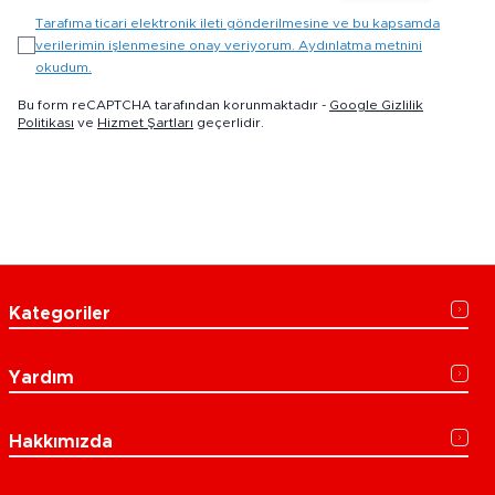
Tarafıma ticari elektronik ileti gönderilmesine ve bu kapsamda
verilerimin işlenmesine onay veriyorum. Aydınlatma metnini
okudum.
Bu form reCAPTCHA tarafından korunmaktadır -
Google Gizlilik
Politikası
ve
Hizmet Şartları
geçerlidir.
Kategoriler
Yardım
Hakkımızda