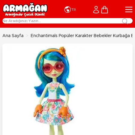
İçeriğe geç
Cart
TR
Ana Sayfa
>
Enchantimals Popüler Karakter Bebekler Kurbağa 