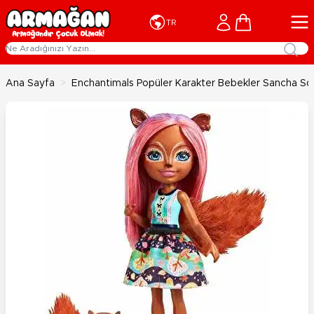
İçeriğe geç
Cart
TR
Ana Sayfa
>
Enchantimals Popüler Karakter Bebekler Sancha Sq