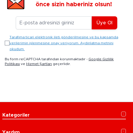
önce sizin haberiniz olsun!
E-posta Adresiniz
Üye Ol
Tarafıma ticari elektronik ileti gönderilmesine ve bu kapsamda
verilerimin işlenmesine onay veriyorum. Aydınlatma metnini
okudum.
Bu form reCAPTCHA tarafından korunmaktadır -
Google Gizlilik
Politikası
ve
Hizmet Şartları
geçerlidir.
Kategoriler
Yardım