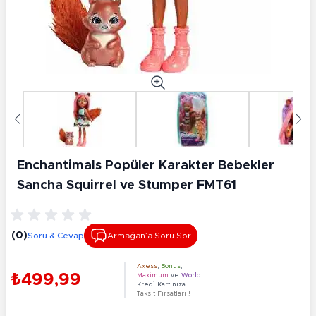
Enchantimals Popüler Karakter Bebekler
Sancha Squirrel ve Stumper FMT61
(0)
Soru & Cevap
Armağan’a Soru Sor
Axess
,
Bonus
,
₺499,99
Maximum
ve
World
Kredi Kartınıza
Taksit Fırsatları !