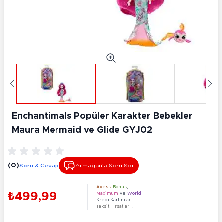
Enchantimals Popüler Karakter Bebekler
Maura Mermaid ve Glide GYJ02
(0)
Soru & Cevap
Armağan’a Soru Sor
Axess
,
Bonus
,
₺499,99
Maximum
ve
World
Kredi Kartınıza
Taksit Fırsatları !