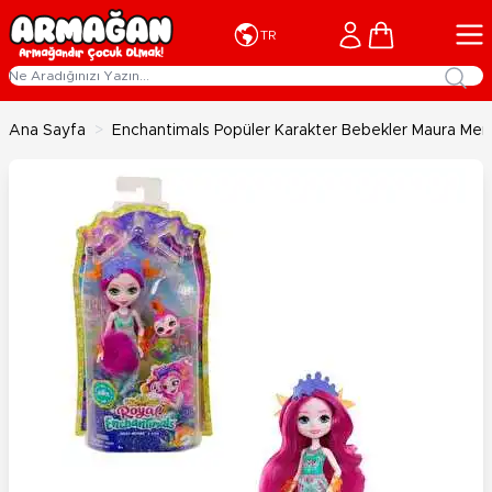
İçeriğe geç
Cart
TR
Ana Sayfa
>
Enchantimals Popüler Karakter Bebekler Maura Me