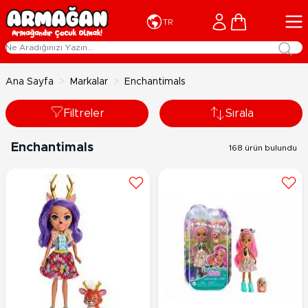
İçeriğe geç
Cart
TR
Ana Sayfa
>
Markalar
>
Enchantimals
Filtreler
Sırala
Enchantimals
168 ürün bulundu