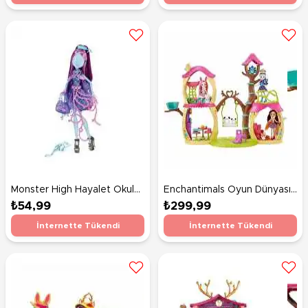
Monster High Hayalet Okulu
Enchantimals Oyun Dünyası
Öğrencileri
Evi
₺54,99
₺299,99
İnternette Tükendi
İnternette Tükendi