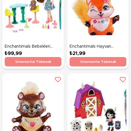
Enchantimals Bebekleri
Enchantimals Hayvan
Tırnak Bakım Salonu Oyun
Arkadaşlar Flick GLH36
₺99,99
₺21,99
Seti GFN54
İnternette Tükendi
İnternette Tükendi