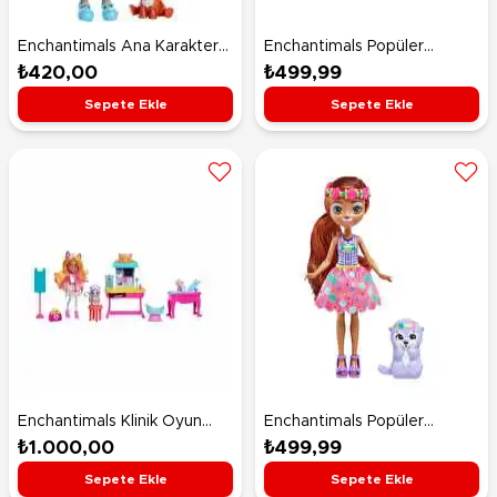
Enchantimals Ana Karakter
Enchantimals Popüler
Bebekler Geyik Danessa
Karakter Bebekler Hensley
₺420,00
₺499,99
Bebek ve Sprint FXM75
Hedgehog ve Spiney HKN13
Sepete Ekle
Sepete Ekle
Enchantimals Klinik Oyun
Enchantimals Popüler
Seti HLH22
Karakter Bebekler Oneda
₺1.000,00
₺499,99
Otter ve Kelpie HXB98
Sepete Ekle
Sepete Ekle