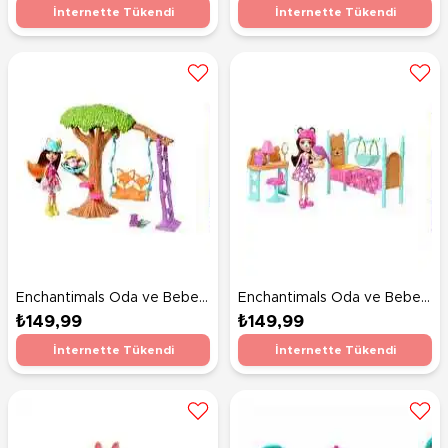
Giraffe ve Pawl FKY74
Elephant ve Antic FKY73
İnternette Tükendi
İnternette Tükendi
Enchantimals Oda ve Bebek
Enchantimals Oda ve Bebek
Oyun Setleri Flick Tilkicik ve
Oyun Setleri Snore Ayıcık ve
₺149,99
₺149,99
Tilki Felicity FRH45
Ayı Bren FRH46
İnternette Tükendi
İnternette Tükendi