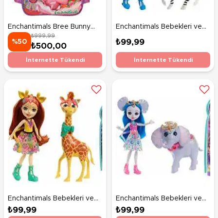
Enchantimals Bree Bunny
Enchantimals Bebekleri ve
₺999,99
İlkokul Çantası 06983
Hayvan Arkadaşları Zelene
₺99,99
%50
₺500,00
Zebra ve Hoofette FKY75
İnternette Tükendi
İnternette Tükendi
Enchantimals Bebekleri ve
Enchantimals Bebekleri ve
Hayvan Arkadaşları Gillian
Hayvan Arkadaşları Ekaterina
₺99,99
₺99,99