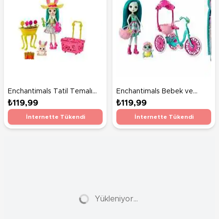
Enchantimals Tatil Temalı
Enchantimals Bebek ve
Oyun Setleri Tavşancık
Aracı Seti Kaplumbağa
₺119,99
₺119,99
Fluffy GJX33
Taylee FCC65
İnternette Tükendi
İnternette Tükendi
Yükleniyor...