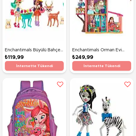
Enchantimals Büyülü Bahçe
Enchantimals Orman Evi
Oyun Seti
Oyun Seti
₺119,99
₺249,99
İnternette Tükendi
İnternette Tükendi