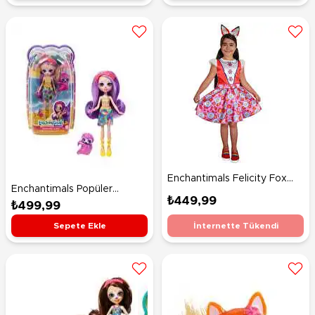
Enchantimals Felicity Fox
Enchantimals Popüler
Kostüm 7-9 Yaş
₺449,99
Karakter BebeklerSabindra
₺499,99
Sloth ve Hang HRX82
İnternette Tükendi
Sepete Ekle