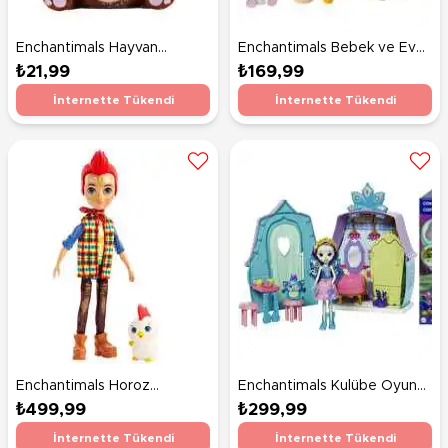
Enchantimals Hayvan
Enchantimals Bebek ve Ev
Arkadaşlar Snore GLH39
Oyun Seti İnek Cambrie'nin
₺21,99
₺169,99
Çiftlik Evi GTM48
İnternette Tükendi
İnternette Tükendi
Enchantimals Horoz
Enchantimals Kulübe Oyun
Redward Bebek ve Cluck
Setleri Patter Peacock
₺499,99
₺299,99
GJX39
GYN61
İnternette Tükendi
İnternette Tükendi