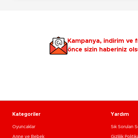
Kampanya, indirim ve f
önce sizin haberiniz ols
Kategoriler
Yardım
Oyuncaklar
Sık Sorulan S
Anne ve Bebek
Gizlilik Politik