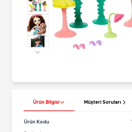
Nerf
Hayvan Figürler
Silahlar
Çeşitli Figürler
Silah Setleri
Koleksiyon Figürler
Kılıç Setleri
Elektronik Ürünler
Ok Setleri
Çeşitli Elektronik Ürünler
Ürün Bilgisi
Müşteri Soruları
Ürün Kodu