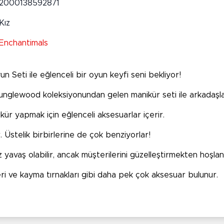
2000138592871
Kız
Enchantimals
 Seti ile eğlenceli bir oyun keyfi seni bekliyor!
nglewood koleksiyonundan gelen manikür seti ile arkadaşların
ür yapmak için eğlenceli aksesuarlar içerir.
 Üstelik birbirlerine de çok benziyorlar!
yavaş olabilir, ancak müşterilerini güzelleştirmekten hoşlanı
şeleri ve kayma tırnakları gibi daha pek çok aksesuar bulunur.