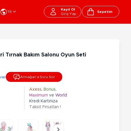
Kayıt Ol
TR
Sepetim
Giriş Yap
Cart
apı Oyuncakları
Kırtasiye - Okul
EGO
Okul Çantaları
ri Tırnak Bakım Salonu Oyun Seti
sini
Beslenme Çantası
ega Bloks
Kalem Çantası
şitli Bloklar
Okul Araç Gereçleri
vap
Armağan’a Soru Sor
Matara
arti ve Özel Günler
10-12 Yaş
13+ Yaş
Kitaplar
Axess
,
Bonus
,
Maximum
ve
World
ostüm
Peluşlar
Kredi Kartınıza
rti Malzemeleri
Taksit Fırsatları !
lbaşı Ürünleri
Ty Peluşlar
Fonksiyonel Peluşlar
çık Hava - Spor - Deniz
Lisanslı Peluşlar