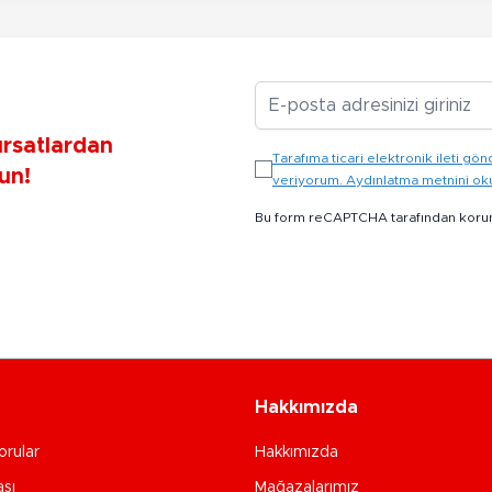
E-posta Adresiniz
ırsatlardan
Tarafıma ticari elektronik ileti 
un!
veriyorum. Aydınlatma metnini o
Bu form reCAPTCHA tarafından koru
Hakkımızda
orular
Hakkımızda
ası
Mağazalarımız