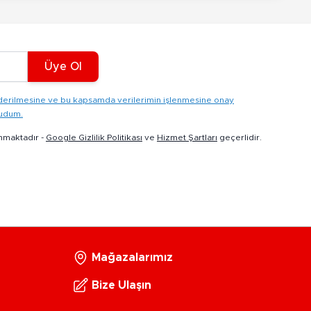
Üye Ol
gönderilmesine ve bu kapsamda verilerimin işlenmesine onay
kudum.
nmaktadır -
Google Gizlilik Politikası
ve
Hizmet Şartları
geçerlidir.
Mağazalarımız
Bize Ulaşın