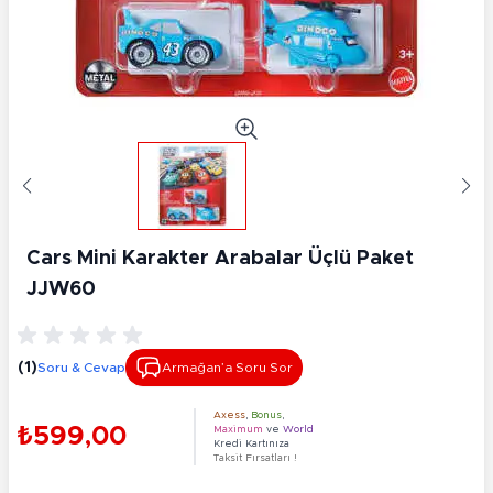
Cars Mini Karakter Arabalar Üçlü Paket
JJW60
(1)
Soru & Cevap
Armağan’a Soru Sor
Axess
,
Bonus
,
₺599,00
Maximum
ve
World
Kredi Kartınıza
Taksit Fırsatları !