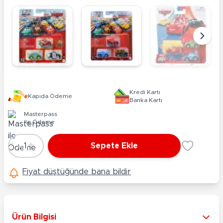
Kredi Kartı
Kapıda Ödeme
Banka Kartı
Masterpass
ile Ödeme
-
+
1
Sepete Ekle
Adet
Fiyat düştüğünde bana bildir
Ürün Bilgisi