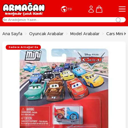
İçeriğe geç
Cart
TR
Ana Sayfa
>
Oyuncak Arabalar
>
Model Arabalar
>
Cars Mini 
Sadece Armağan'da