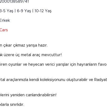
2000138589741
3-5 Yaş | 6-9 Yaş | 10-12 Yaş
Erkek
Cars
n çıkar çıkmaz yarışa hazır.
ak üzere üç metal araç mevcuttur!
en oyunlar ve heyecan verici yarışlar için hayranların fa
etal araçlarımızla kendi koleksiyonunu oluşturabilir ve Rad
rini yeniden canlandırabilirsin!
arla sınırlıdır.