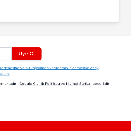
Üye Ol
gönderilmesine ve bu kapsamda verilerimin işlenmesine onay
kudum.
nmaktadır -
Google Gizlilik Politikası
ve
Hizmet Şartları
geçerlidir.