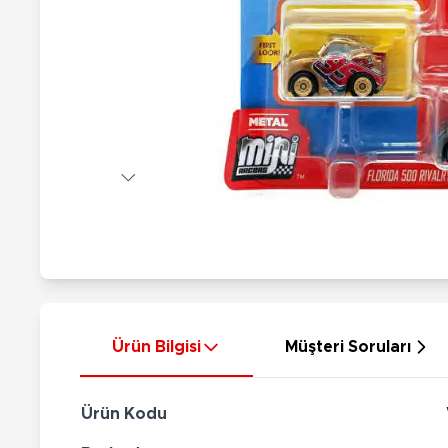
Nerf
Hayvan Figürler
Silahlar
Çeşitli Figürler
Silah Setleri
Koleksiyon Figürler
Kılıç Setleri
Elektronik Ürünler
Ok Setleri
Çeşitli Elektronik Ürünler
Ürün Bilgisi
Müşteri Soruları
Ürün Kodu