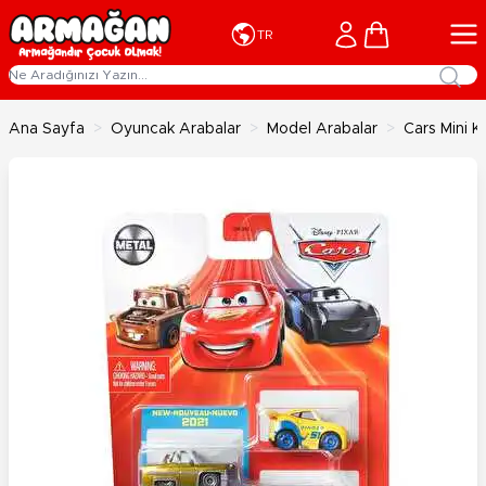
İçeriğe geç
Cart
TR
Ana Sayfa
>
Oyuncak Arabalar
>
Model Arabalar
>
Cars Mini 