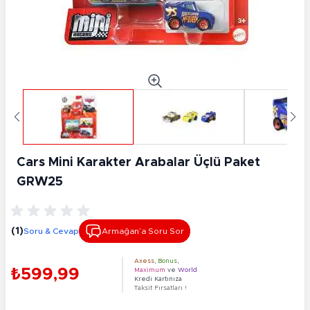
Cars Mini Karakter Arabalar Üçlü Paket
GRW25
(1)
Soru & Cevap
Armağan’a Soru Sor
Axess
,
Bonus
,
₺599,99
Maximum
ve
World
Kredi Kartınıza
Taksit Fırsatları !