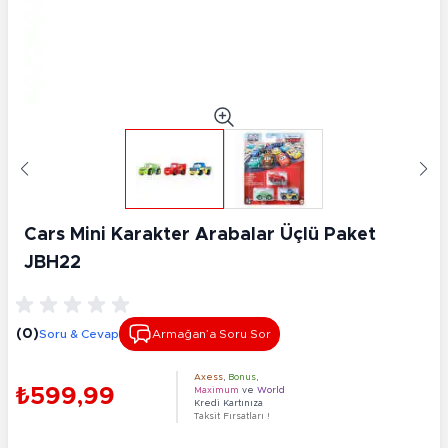
Cars Mini Karakter Arabalar Üçlü Paket
JBH22
(0)
Soru & Cevap
Armağan’a Soru Sor
Axess
,
Bonus
,
₺599,99
Maximum
ve
World
Kredi Kartınıza
Taksit Fırsatları !