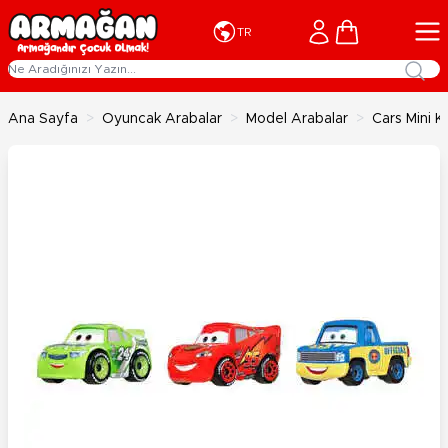
İçeriğe geç
Cart
TR
Ana Sayfa
>
Oyuncak Arabalar
>
Model Arabalar
>
Cars Mini K