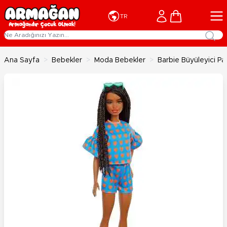
İçeriğe geç
Cart
TR
Ana Sayfa
>
Bebekler
>
Moda Bebekler
>
Barbie Büyüleyici Pa