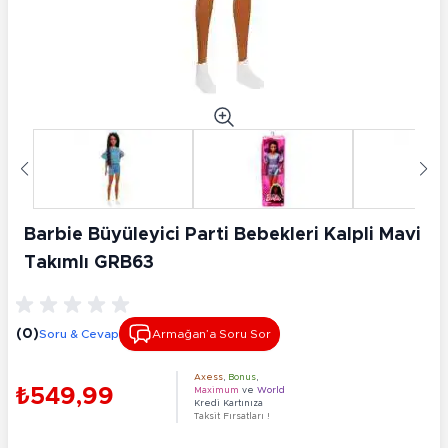
Barbie Büyüleyici Parti Bebekleri Kalpli Mavi
Takımlı GRB63
(0)
Soru & Cevap
Armağan’a Soru Sor
Axess
,
Bonus
,
₺549,99
Maximum
ve
World
Kredi Kartınıza
Taksit Fırsatları !