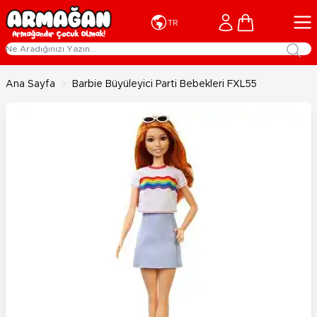
İçeriğe geç
Cart
TR
Ana Sayfa
>
Barbie Büyüleyici Parti Bebekleri FXL55