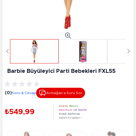
Barbie Büyüleyici Parti Bebekleri FXL55
(0)
Soru & Cevap
Armağan’a Soru Sor
Axess
,
Bonus
,
₺549,99
Maximum
ve
World
Kredi Kartınıza
Taksit Fırsatları !