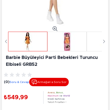
Barbie Büyüleyici Parti Bebekleri Turuncu
Elbiseli GRB52
(0)
Soru & Cevap
Armağan’a Soru Sor
Axess
,
Bonus
,
₺549,99
Maximum
ve
World
Kredi Kartınıza
Taksit Fırsatları !