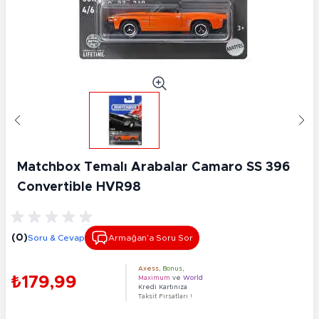
Matchbox Temalı Arabalar Camaro SS 396
Convertible HVR98
(0)
Soru & Cevap
Armağan’a Soru Sor
Axess
,
Bonus
,
₺179,99
Maximum
ve
World
Kredi Kartınıza
Taksit Fırsatları !