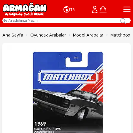
İçeriğe geç
Cart
TR
Ana Sayfa
>
Oyuncak Arabalar
>
Model Arabalar
>
Matchbox T