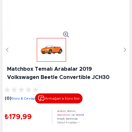
Matchbox Temalı Arabalar 2019
Volkswagen Beetle Convertible JCH30
(0)
Soru & Cevap
Armağan’a Soru Sor
Axess
,
Bonus
,
₺179,99
Maximum
ve
World
Kredi Kartınıza
Taksit Fırsatları !