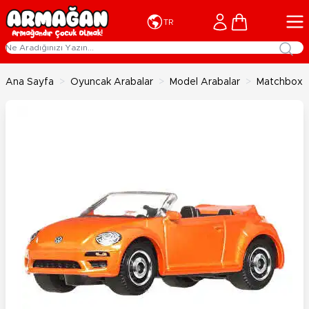
İçeriğe geç
Cart
TR
Ana Sayfa
>
Oyuncak Arabalar
>
Model Arabalar
>
Matchbox T