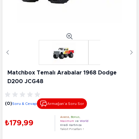
Matchbox Temalı Arabalar 1968 Dodge
D200 JCG48
(0)
Soru & Cevap
Armağan’a Soru Sor
Axess
,
Bonus
,
₺179,99
Maximum
ve
World
Kredi Kartınıza
Taksit Fırsatları !