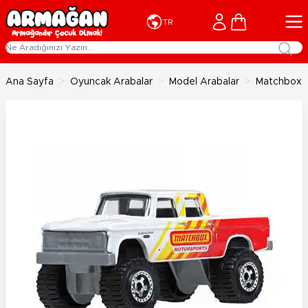
İçeriğe geç
Cart
TR
Ana Sayfa
>
Oyuncak Arabalar
>
Model Arabalar
>
Matchbox 