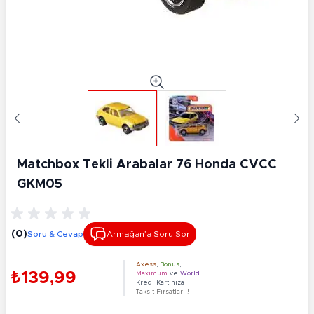
Matchbox Tekli Arabalar 76 Honda CVCC
GKM05
(0)
Soru & Cevap
Armağan’a Soru Sor
Axess
,
Bonus
,
₺139,99
Maximum
ve
World
Kredi Kartınıza
Taksit Fırsatları !