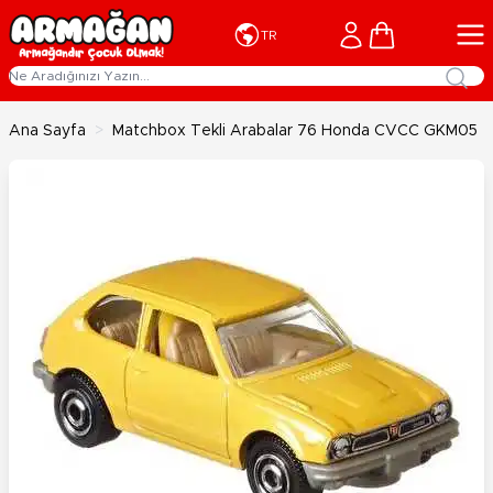
İçeriğe geç
Cart
TR
Ana Sayfa
>
Matchbox Tekli Arabalar 76 Honda CVCC GKM05