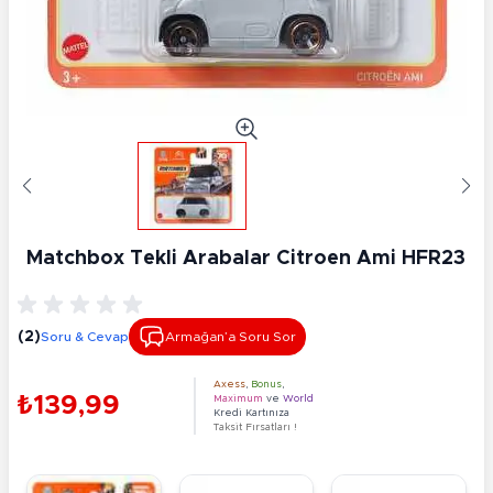
Matchbox Tekli Arabalar Citroen Ami HFR23
(2)
Soru & Cevap
Armağan’a Soru Sor
Axess
,
Bonus
,
₺139,99
Maximum
ve
World
Kredi Kartınıza
Taksit Fırsatları !