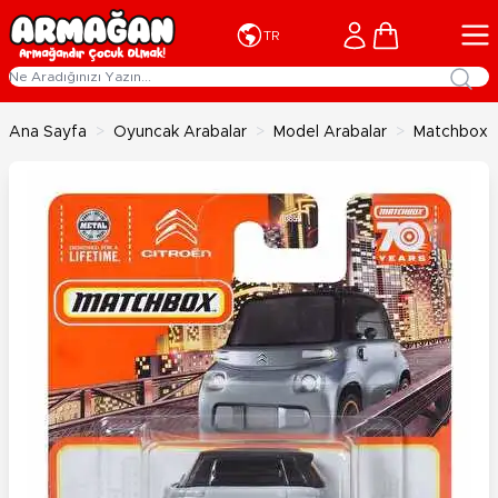
İçeriğe geç
Cart
TR
Ana Sayfa
>
Oyuncak Arabalar
>
Model Arabalar
>
Matchbox T