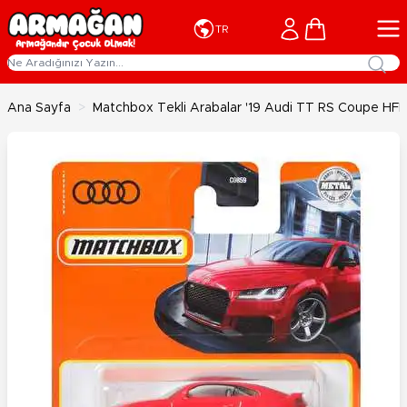
İçeriğe geç
Cart
TR
Ana Sayfa
>
Matchbox Tekli Arabalar '19 Audi TT RS Coupe HF