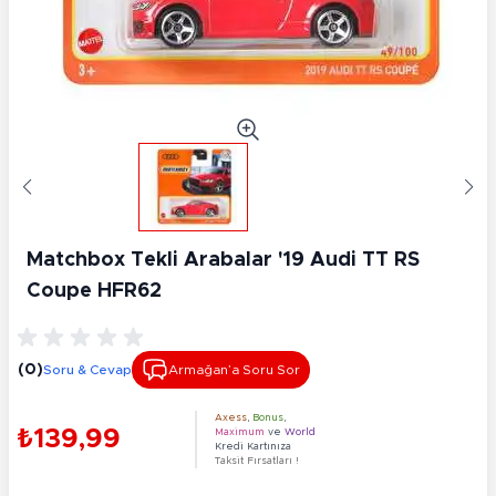
Matchbox Tekli Arabalar '19 Audi TT RS
Coupe HFR62
(0)
Soru & Cevap
Armağan’a Soru Sor
Axess
,
Bonus
,
₺139,99
Maximum
ve
World
Kredi Kartınıza
Taksit Fırsatları !