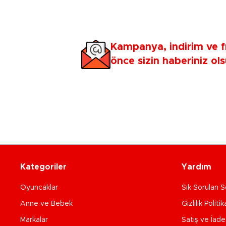
Kampanya, indirim ve f
önce sizin haberiniz ols
Kategoriler
Yardım
Oyuncaklar
Sık Sorulan S
Anne ve Bebek
Gizlilik Politik
Markalar
Satış ve İad