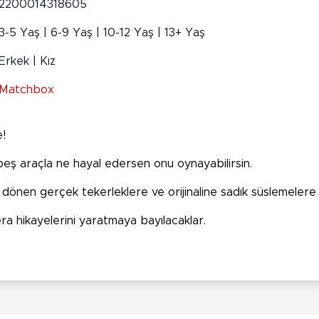
2200014318605
3-5 Yaş | 6-9 Yaş | 10-12 Yaş | 13+ Yaş
Erkek | Kız
Matchbox
e!
 beş araçla ne hayal edersen onu oynayabilirsin.
nen gerçek tekerleklere ve orijinaline sadık süslemelere 
a hikayelerini yaratmaya bayılacaklar.