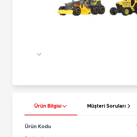
Nerf
Hayvan Figürler
Silahlar
Çeşitli Figürler
Silah Setleri
Koleksiyon Figürler
Kılıç Setleri
Elektronik Ürünler
Ok Setleri
Çeşitli Elektronik Ürünler
Ürün Bilgisi
Müşteri Soruları
Ürün Kodu