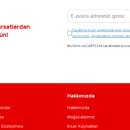
E-posta Adresiniz
ırsatlardan
Tarafıma ticari elektronik ileti 
un!
veriyorum. Aydınlatma metnini o
Bu form reCAPTCHA tarafından koru
Hakkımızda
orular
Hakkımızda
ası
Mağazalarımız
e Sözleşmesi
İnsan Kaynakları