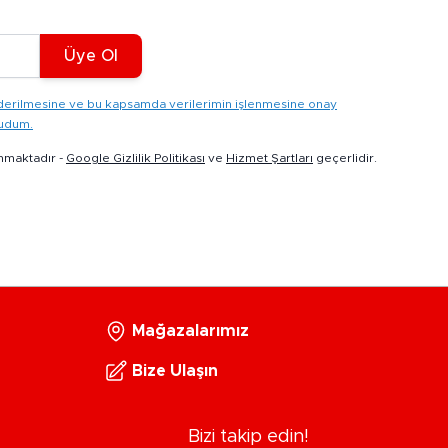
Üye Ol
gönderilmesine ve bu kapsamda verilerimin işlenmesine onay
kudum.
nmaktadır -
Google Gizlilik Politikası
ve
Hizmet Şartları
geçerlidir.
Mağazalarımız
Bize Ulaşın
Bizi takip edin!