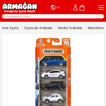
İçeriğe geç
Cart
TR
Ana Sayfa
>
Oyuncak Arabalar
>
Model Arabalar
>
Matchbox B