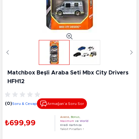
Matchbox Beşli Araba Seti Mbx City Drivers
HFH12
(0)
Soru & Cevap
Armağan’a Soru Sor
Axess
,
Bonus
,
₺699,99
Maximum
ve
World
Kredi Kartınıza
Taksit Fırsatları !