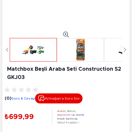
Matchbox Beşli Araba Seti Construction S2
GKJ03
(0)
Soru & Cevap
Armağan’a Soru Sor
Axess
,
Bonus
,
₺699,99
Maximum
ve
World
Kredi Kartınıza
Taksit Fırsatları !