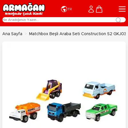
İçeriğe geç
Cart
TR
Ana Sayfa
>
Matchbox Beşli Araba Seti Construction S2 GKJ03