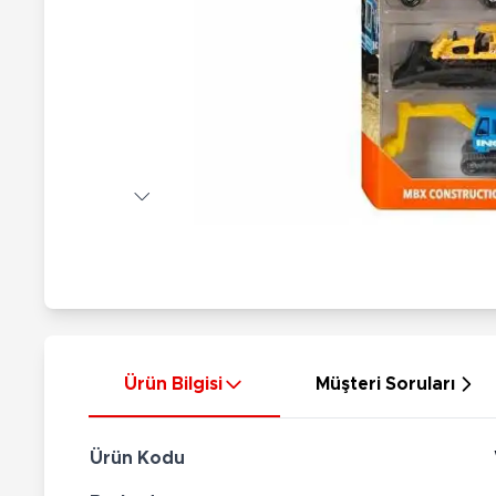
Nerf
Hayvan Figürler
Silahlar
Çeşitli Figürler
Silah Setleri
Koleksiyon Figürler
Kılıç Setleri
Elektronik Ürünler
Ok Setleri
Çeşitli Elektronik Ürünler
Ürün Bilgisi
Müşteri Soruları
Ürün Kodu