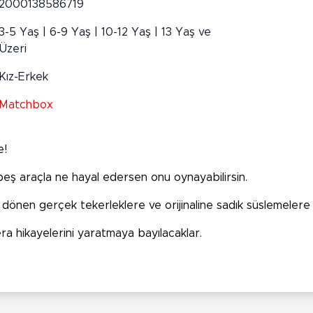
2000138586719
3-5 Yaş | 6-9 Yaş | 10-12 Yaş | 13 Yaş ve
Üzeri
Kız-Erkek
Matchbox
e!
 beş araçla ne hayal edersen onu oynayabilirsin.
nen gerçek tekerleklere ve orijinaline sadık süslemelere 
a hikayelerini yaratmaya bayılacaklar.