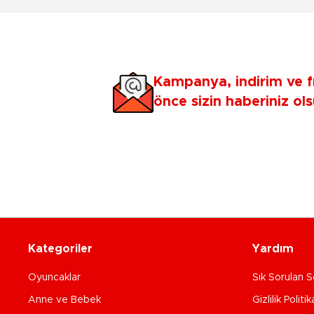
Kampanya, indirim ve f
önce sizin haberiniz ols
Kategoriler
Yardım
Oyuncaklar
Sık Sorulan S
Anne ve Bebek
Gizlilik Politik