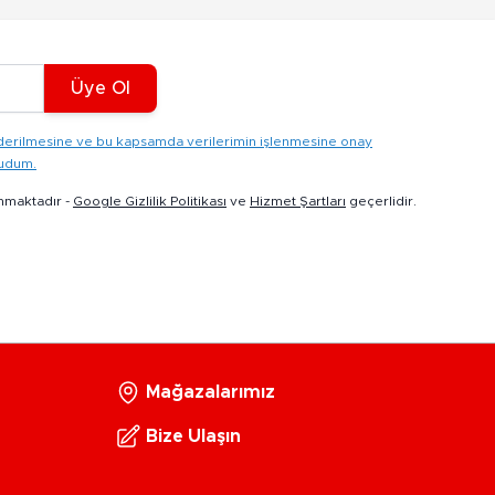
Üye Ol
gönderilmesine ve bu kapsamda verilerimin işlenmesine onay
kudum.
nmaktadır -
Google Gizlilik Politikası
ve
Hizmet Şartları
geçerlidir.
Mağazalarımız
Bize Ulaşın