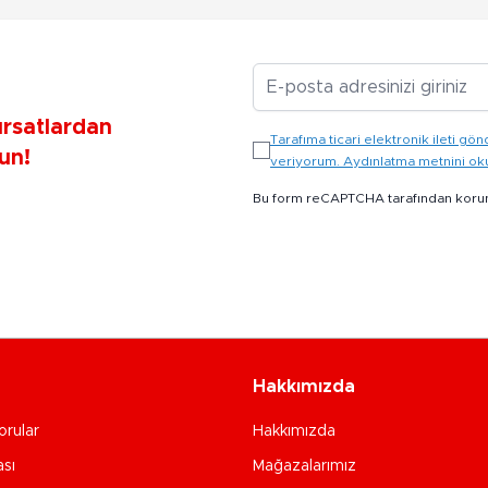
E-posta Adresiniz
ırsatlardan
Tarafıma ticari elektronik ileti 
un!
veriyorum. Aydınlatma metnini o
Bu form reCAPTCHA tarafından koru
Hakkımızda
orular
Hakkımızda
ası
Mağazalarımız