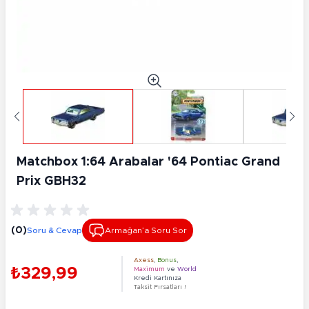
Matchbox 1:64 Arabalar '64 Pontiac Grand
Prix GBH32
(0)
Soru & Cevap
Armağan’a Soru Sor
Axess
,
Bonus
,
₺329,99
Maximum
ve
World
Kredi Kartınıza
Taksit Fırsatları !