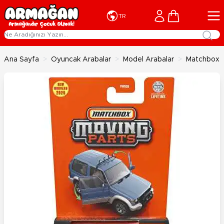
İçeriğe geç
Cart
TR
Ana Sayfa
>
Oyuncak Arabalar
>
Model Arabalar
>
Matchbox 1