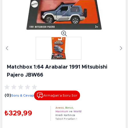
Matchbox 1:64 Arabalar 1991 Mitsubishi
Pajero JBW66
(0)
Soru & Cevap
Armağan’a Soru Sor
Axess
,
Bonus
,
₺329,99
Maximum
ve
World
Kredi Kartınıza
Taksit Fırsatları !