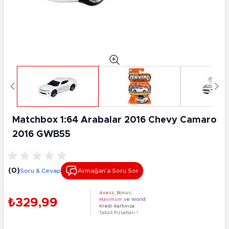
Matchbox 1:64 Arabalar 2016 Chevy Camaro
2016 GWB55
(0)
Soru & Cevap
Armağan’a Soru Sor
Axess
,
Bonus
,
₺329,99
Maximum
ve
World
Kredi Kartınıza
Taksit Fırsatları !