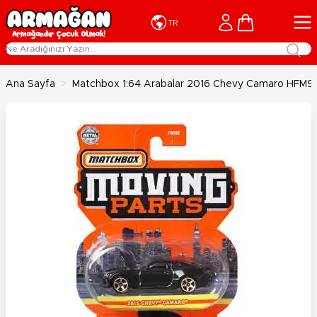
İçeriğe geç
Cart
TR
Ana Sayfa
>
Matchbox 1:64 Arabalar 2016 Chevy Camaro HFM9