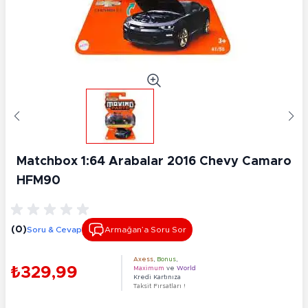
Matchbox 1:64 Arabalar 2016 Chevy Camaro
HFM90
(0)
Soru & Cevap
Armağan’a Soru Sor
Axess
,
Bonus
,
₺329,99
Maximum
ve
World
Kredi Kartınıza
Taksit Fırsatları !