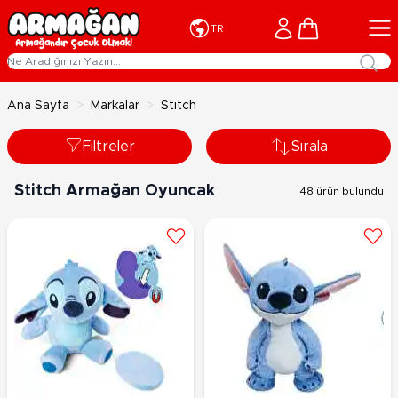
İçeriğe geç
Cart
TR
Ana Sayfa
>
Markalar
>
Stitch
Filtreler
Sırala
Stitch Armağan Oyuncak
48 ürün bulundu