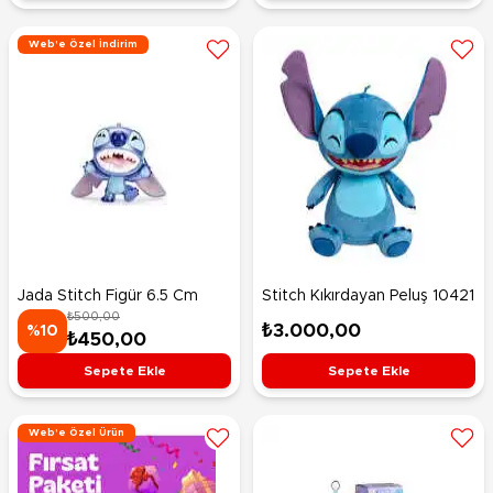
Web'e Özel İndirim
Jada Stitch Figür 6.5 Cm
Stitch Kıkırdayan Peluş 10421
₺500,00
₺3.000,00
%10
₺450,00
Sepete Ekle
Sepete Ekle
Web'e Özel Ürün