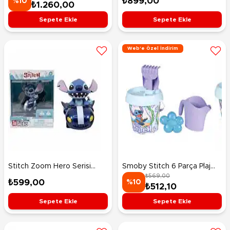
₺899,00
%10
₺1.260,00
Sepete Ekle
Sepete Ekle
Web'e Özel İndirim
Stitch Zoom Hero Serisi
Smoby Stitch 6 Parça Plaj
₺569,00
Figür 5
Seti
₺599,00
%10
₺512,10
Sepete Ekle
Sepete Ekle