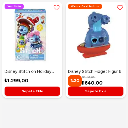
Yeni Ürün
Web'e Özel İndirim
Disney Stitch on Holiday
Disney Stitch Fidget Figür 6
₺800,00
Cosbi Collection Sürpriz
₺1.299,00
%20
₺640,00
Paket
Sepete Ekle
Sepete Ekle