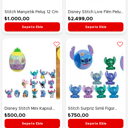
Stitch Manyetik Peluş 12 Cm
Disney Stitch Live Film Peluş
41 Cm
₺1.000,00
₺2.499,00
Sepete Ekle
Sepete Ekle
Disney Stitch Mini Kapsül
Stitch Surpriz Simli Figür
Figürler Sürpriz Paket 46334
46416
₺500,00
₺750,00
Sepete Ekle
Sepete Ekle