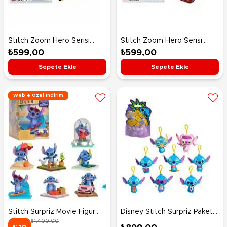
Stitch Zoom Hero Serisi
Stitch Zoom Hero Serisi
Figür 2
Figür 3
₺599,00
₺599,00
Sepete Ekle
Sepete Ekle
Web'e Özel İndirim
Stitch Sürpriz Movie Figür
Disney Stitch Sürpriz Paket
₺1.400,00
Paketi 46109
Klipsli Peluş Anahtarlık 11367