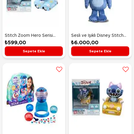
Stitch Zoom Hero Serisi
Sesli ve Işıklı Disney Stitch
Figür 4
İnteraktif Peluş
₺599,00
₺6.000,00
Sepete Ekle
Sepete Ekle