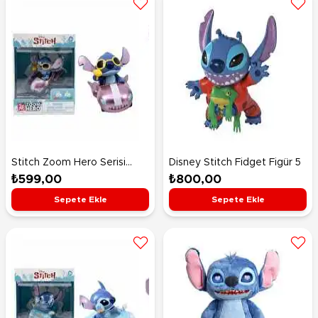
Stitch Zoom Hero Serisi
Disney Stitch Fidget Figür 5
Figür 7
₺599,00
₺800,00
Sepete Ekle
Sepete Ekle