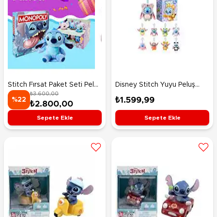
Stitch Fırsat Paket Seti Peluş
Disney Stitch Yuyu Peluş
₺3.600,00
Sürpriz Paket ve Monopoly
Anahtarlık Sürpriz Paket
₺1.599,99
%22
₺2.800,00
Oyun Seti
Sepete Ekle
Sepete Ekle