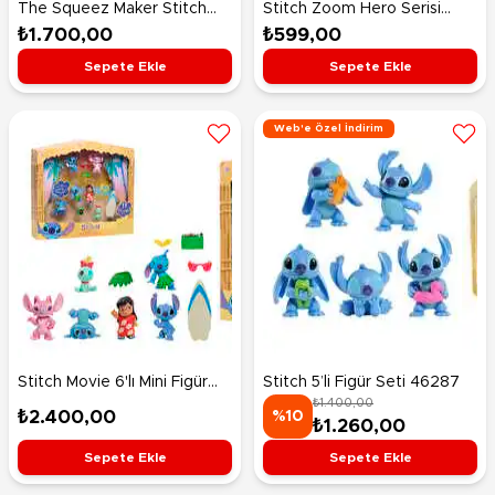
The Squeez Maker Stitch
Stitch Zoom Hero Serisi
Oyun Seti
Figür 6
₺1.700,00
₺599,00
Sepete Ekle
Sepete Ekle
Web'e Özel İndirim
Stitch Movie 6'lı Mini Figür
Stitch 5’li Figür Seti 46287
₺1.400,00
Set 46112
₺2.400,00
%10
₺1.260,00
Sepete Ekle
Sepete Ekle