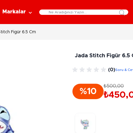
Markalar
titch Figür 6.5 Cm
Eğitici Oyuncaklar
Bebekler
Y
Bilim Setleri
Moda Bebekler
L
Jada Stitch Figür 6.5
Gelişim Oyuncakları
Et Bebekler
Au
Oyun Hamurları
Bez Bebekler
M
(0)
Soru & Ce
Fonksiyonlu Bebekler
Çe
Müzik Aletleri
Bebek Evleri
P
₺500,00
3-5 Yaş
6-9 Yaş
%10
Oyuncak Bebek Aksesuarları
₺450,
Oyunlar
Oyuncak Bebek Setleri
K
Pa
Arkadaş - Aile Kutu Oyunları
Kozmetik ve Aksesuar
Yı
Çocuk Kutu Oyunları
Kozmetik ve Güzellik Setleri
Eğitici Oyunlar
A
Aksesuar