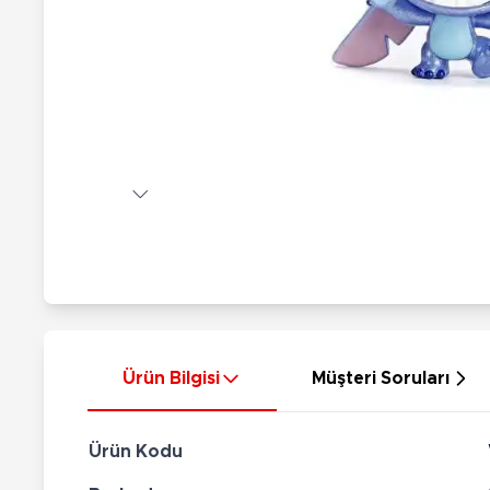
Nerf
Hayvan Figürler
Silahlar
Çeşitli Figürler
Silah Setleri
Koleksiyon Figürler
Kılıç Setleri
Elektronik Ürünler
Ok Setleri
Çeşitli Elektronik Ürünler
Ürün Bilgisi
Müşteri Soruları
Ürün Kodu