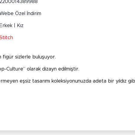
2200014389988
Webe Özel İndirim
Erkek | Kız
Stitch
m figür sizlerle buluşuyor.
op-Culture” olarak dizayn edilmiştir.
meyen eşsiz tasarımı koleksiyonunuzda adeta bir yıldız gib