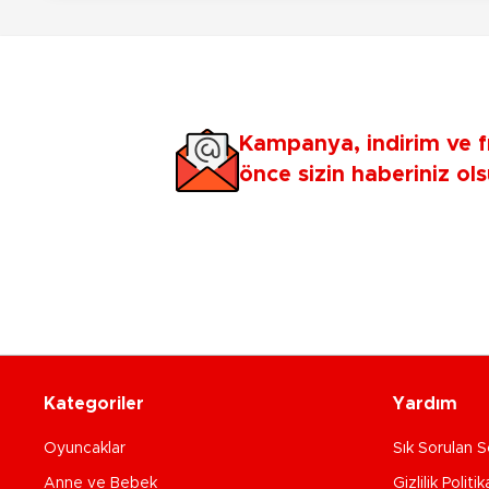
Kampanya, indirim ve f
önce sizin haberiniz ols
Kategoriler
Yardım
Oyuncaklar
Sık Sorulan S
Anne ve Bebek
Gizlilik Politik