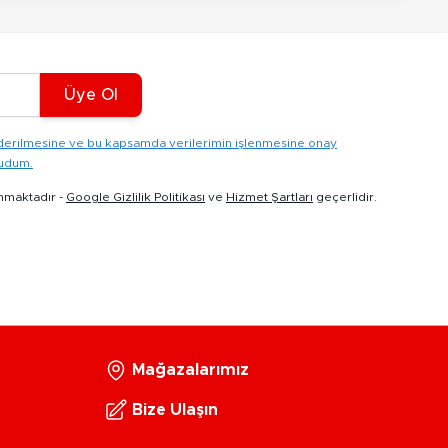
Üye Ol
gönderilmesine ve bu kapsamda verilerimin işlenmesine onay
kudum.
nmaktadır -
Google Gizlilik Politikası
ve
Hizmet Şartları
geçerlidir.
Mağazalarımız
Bize Ulaşın