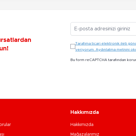
E-posta Adresiniz
ırsatlardan
Tarafıma ticari elektronik ileti 
un!
veriyorum. Aydınlatma metnini o
Bu form reCAPTCHA tarafından koru
Hakkımızda
orular
Hakkımızda
ası
Mağazalarımız