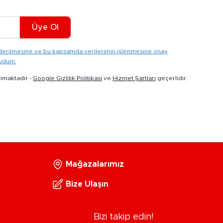
Üye Ol
gönderilmesine ve bu kapsamda verilerimin işlenmesine onay
kudum.
nmaktadır -
Google Gizlilik Politikası
ve
Hizmet Şartları
geçerlidir.
Mağazalarımız
Bize Ulaşın
Bizi takip edin!