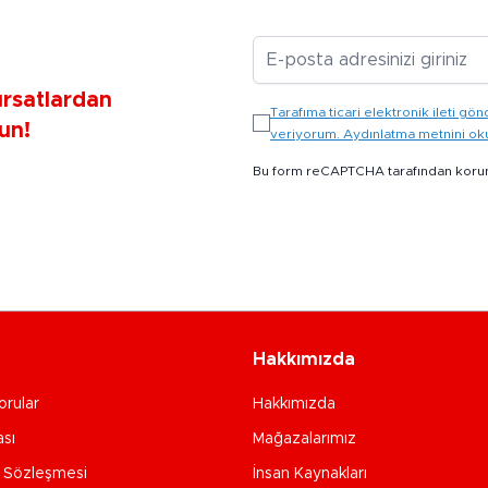
E-posta Adresiniz
ırsatlardan
Tarafıma ticari elektronik ileti 
un!
veriyorum. Aydınlatma metnini o
Bu form reCAPTCHA tarafından koru
Hakkımızda
orular
Hakkımızda
ası
Mağazalarımız
e Sözleşmesi
İnsan Kaynakları