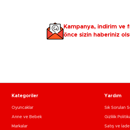
Kampanya, indirim ve f
önce sizin haberiniz ols
Kategoriler
Yardım
Oyuncaklar
Sık Sorulan S
Anne ve Bebek
Gizlilik Politik
Markalar
Satış ve İad