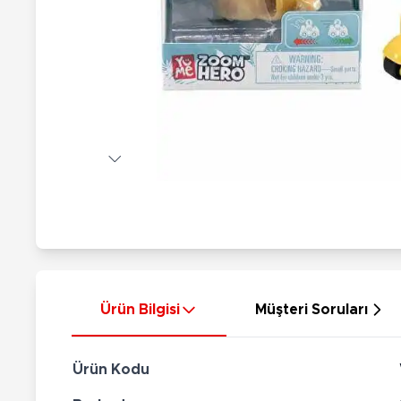
Nerf
Hayvan Figürler
Silahlar
Çeşitli Figürler
Silah Setleri
Koleksiyon Figürler
Kılıç Setleri
Elektronik Ürünler
Ok Setleri
Çeşitli Elektronik Ürünler
Ürün Bilgisi
Müşteri Soruları
Ürün Kodu