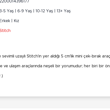
2200014396177
3-5 Yaş | 6-9 Yaş | 10-12 Yaş | 13+ Yaş
Erkek | Kız
Stitch
vimli uzaylı Stitch'in yer aldığı 5 cm'lik mini çek-bırak araç
rde ve ulaşım araçlarında neşeli bir yorumudur; her biri bir ö
.)