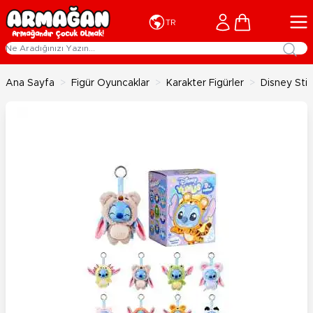
İçeriğe geç
Cart
TR
Ana Sayfa
>
Figür Oyuncaklar
>
Karakter Figürler
>
Disney Stit