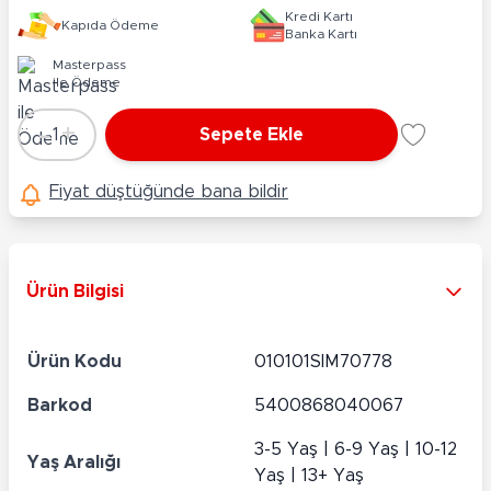
Kredi Kartı
Kapıda Ödeme
Banka Kartı
Masterpass
ile Ödeme
-
+
1
Sepete Ekle
Adet
Fiyat düştüğünde bana bildir
Ürün Bilgisi
Ürün Kodu
010101SIM70778
Barkod
5400868040067
3-5 Yaş | 6-9 Yaş | 10-12
Yaş Aralığı
Yaş | 13+ Yaş