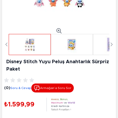
Disney Stitch Yuyu Peluş Anahtarlık Sürpriz
Paket
(0)
Soru & Cevap
Armağan’a Soru Sor
Axess
,
Bonus
,
₺1.599,99
Maximum
ve
World
Kredi Kartınıza
Taksit Fırsatları !