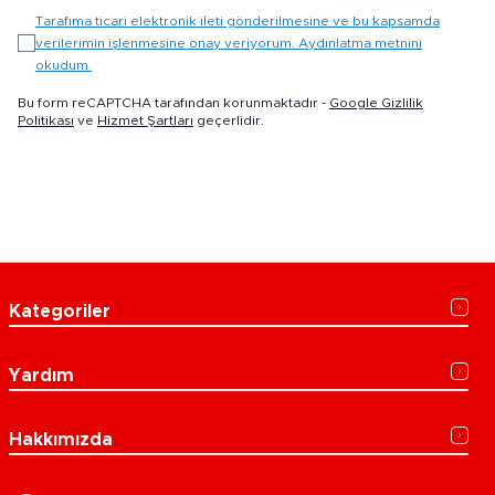
Tarafıma ticari elektronik ileti gönderilmesine ve bu kapsamda
verilerimin işlenmesine onay veriyorum. Aydınlatma metnini
okudum.
Bu form reCAPTCHA tarafından korunmaktadır -
Google Gizlilik
Politikası
ve
Hizmet Şartları
geçerlidir.
Kategoriler
Yardım
Hakkımızda