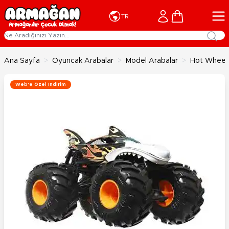
İçeriğe geç
Cart
TR
Ana Sayfa
>
Oyuncak Arabalar
>
Model Arabalar
>
Hot Wheels
Web'e Özel İndirim