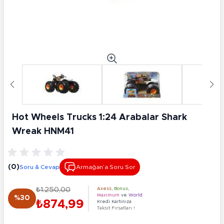
Hot Wheels Trucks 1:24 Arabalar Shark
Wreak HNM41
(0)
Soru & Cevap
Armağan’a Soru Sor
₺1.250,00
Axess
,
Bonus
,
Maximum
ve
World
%30
₺874,99
Kredi Kartınıza
Taksit Fırsatları !