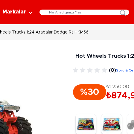
Markalar
heels Trucks 1:24 Arabalar Dodge Rt HKM56
Eğitici Oyuncaklar
Bebekler
Y
Bilim Setleri
Moda Bebekler
L
Hot Wheels Trucks 1
Gelişim Oyuncakları
Et Bebekler
Au
Oyun Hamurları
Bez Bebekler
M
(0)
Soru & Ce
Fonksiyonlu Bebekler
Çe
Müzik Aletleri
Bebek Evleri
P
₺1.250,00
3-5 Yaş
6-9 Yaş
%30
Oyuncak Bebek Aksesuarları
₺874,
Oyunlar
Oyuncak Bebek Setleri
K
Pa
Arkadaş - Aile Kutu Oyunları
Kozmetik ve Aksesuar
Yı
Çocuk Kutu Oyunları
Kozmetik ve Güzellik Setleri
Eğitici Oyunlar
A
Aksesuar