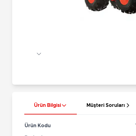
Nerf
Hayvan Figürler
Silahlar
Çeşitli Figürler
Silah Setleri
Koleksiyon Figürler
Kılıç Setleri
Elektronik Ürünler
Ok Setleri
Çeşitli Elektronik Ürünler
Ürün Bilgisi
Müşteri Soruları
Ürün Kodu