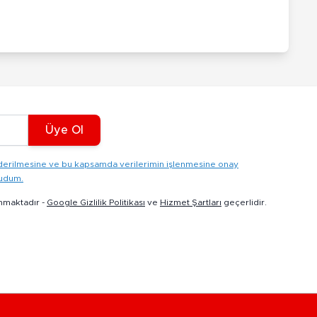
Üye Ol
gönderilmesine ve bu kapsamda verilerimin işlenmesine onay
kudum.
nmaktadır -
Google Gizlilik Politikası
ve
Hizmet Şartları
geçerlidir.