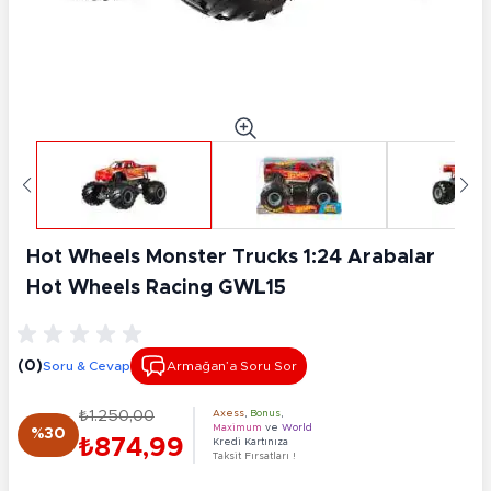
Hot Wheels Monster Trucks 1:24 Arabalar
Hot Wheels Racing GWL15
(0)
Soru & Cevap
Armağan’a Soru Sor
₺1.250,00
Axess
,
Bonus
,
Maximum
ve
World
%30
₺874,99
Kredi Kartınıza
Taksit Fırsatları !