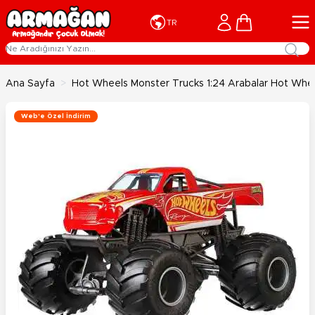
İçeriğe geç
Cart
TR
Ana Sayfa
>
Hot Wheels Monster Trucks 1:24 Arabalar Hot Whe
Web'e Özel İndirim