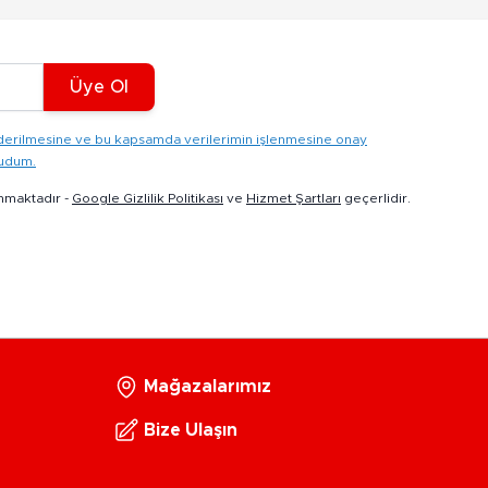
Üye Ol
gönderilmesine ve bu kapsamda verilerimin işlenmesine onay
kudum.
nmaktadır -
Google Gizlilik Politikası
ve
Hizmet Şartları
geçerlidir.
Mağazalarımız
Bize Ulaşın