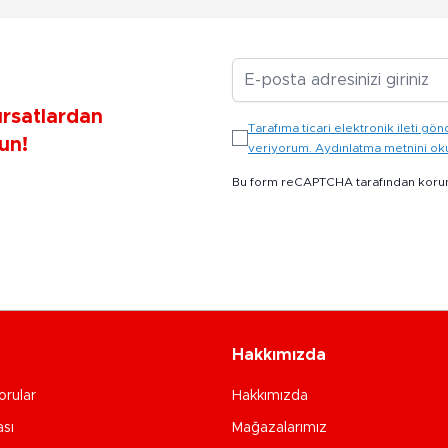
E-posta Adresiniz
ırsatlardan
Tarafıma ticari elektronik ileti 
un!
veriyorum. Aydınlatma metnini o
Bu form reCAPTCHA tarafından koru
Hakkımızda
orular
Hakkımızda
ası
Mağazalarımız