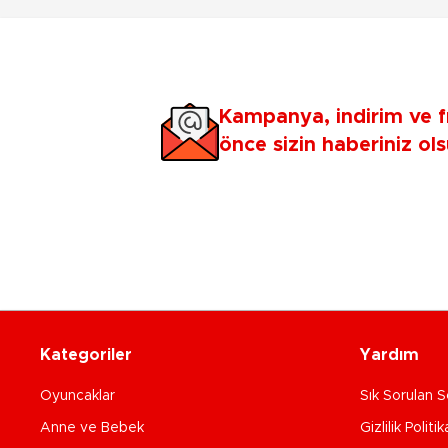
Kampanya, indirim ve f
önce sizin haberiniz ols
Kategoriler
Yardım
Oyuncaklar
Sık Sorulan S
Anne ve Bebek
Gizlilik Politik