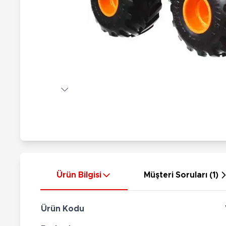
Nerf
Hayvan Figürler
Silahlar
Çeşitli Figürler
Silah Setleri
Koleksiyon Figürler
Kılıç Setleri
Elektronik Ürünler
Ok Setleri
Çeşitli Elektronik Ürünler
Ürün Bilgisi
Müşteri Soruları (1)
Ürün Kodu