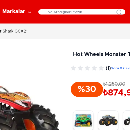
Markalar
er Shark GCX21
Eğitici Oyuncaklar
Bebekler
Y
Bilim Setleri
Moda Bebekler
L
Hot Wheels Monster T
Gelişim Oyuncakları
Et Bebekler
Au
Oyun Hamurları
Bez Bebekler
M
(1)
Soru & Ce
Fonksiyonlu Bebekler
Çe
Müzik Aletleri
Bebek Evleri
P
₺1.250,00
3-5 Yaş
6-9 Yaş
%30
Oyuncak Bebek Aksesuarları
₺874,
Oyunlar
Oyuncak Bebek Setleri
K
Pa
Arkadaş - Aile Kutu Oyunları
Kozmetik ve Aksesuar
Yı
Çocuk Kutu Oyunları
Kozmetik ve Güzellik Setleri
Eğitici Oyunlar
A
Aksesuar